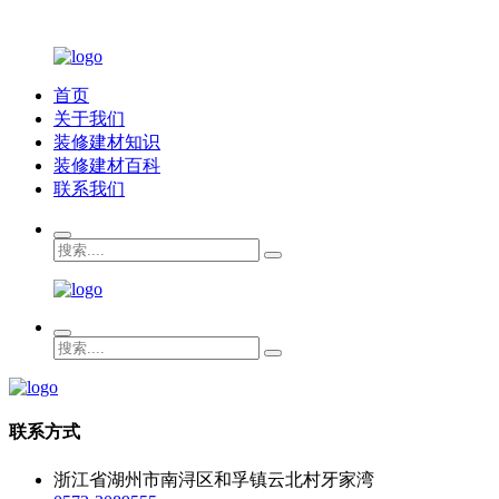
首页
关于我们
装修建材知识
装修建材百科
联系我们
联系方式
浙江省湖州市南浔区和孚镇云北村牙家湾