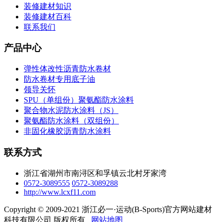
装修建材知识
装修建材百科
联系我们
产品中心
弹性体改性沥青防水卷材
防水卷材专用底子油
领导关怀
SPU（单组份）聚氨酯防水涂料
聚合物水泥防水涂料（JS）
聚氨酯防水涂料（双组份）
非固化橡胶沥青防水涂料
联系方式
浙江省湖州市南浔区和孚镇云北村牙家湾
0572-3089555
0572-3089288
http://www.lcxf11.com
Copyright © 2009-2021 浙江必一·运动(B-Sports)官方网站建材
科技有限公司 版权所有
网站地图