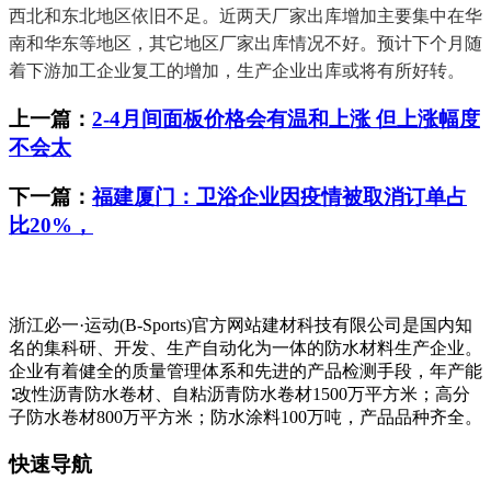
西北和东北地区依旧不足。近两天厂家出库增加主要集中在华
南和华东等地区，其它地区厂家出库情况不好。预计下个月随
着下游加工企业复工的增加，生产企业出库或将有所好转。
上一篇：
2-4月间面板价格会有温和上涨 但上涨幅度
不会太
下一篇：
福建厦门：卫浴企业因疫情被取消订单占
比20%，
浙江必一·运动(B-Sports)官方网站建材科技有限公司是国内知
名的集科研、开发、生产自动化为一体的防水材料生产企业。
企业有着健全的质量管理体系和先进的产品检测手段，年产能
∶改性沥青防水卷材、自粘沥青防水卷材1500万平方米；高分
子防水卷材800万平方米；防水涂料100万吨，产品品种齐全。
快速导航