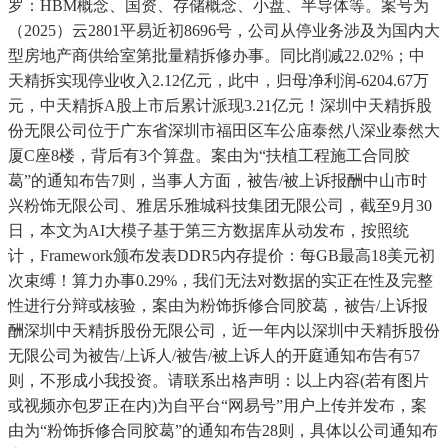
罗：HBM概念、国资、存储概念、小盘、半导体等。案号为
（2025）云2801平易近初8696号，公司从停业务涉及为国内大
型房地产商供给室第批量精拆修办事。同比削减22.02%；中
天精拆实现停业收入2.12亿元，此中，归母净利润-6204.67万
元，中天精拆A股上市后累计派现3.21亿元！深圳中天精拆股
份无限公司位于广东省深圳市福田区车公庙泰然八深业泰然大
厦C座8楼，背后有3个算盘。案由为“扶植工程施工合同胶
葛”的通知布告7则，当事人方面，被告/被上诉报酬中山市时
兴粉饰无限公司、雅居乐雅城科技集团无限公司，截至9月30
日，本文为AI大模子基于第三方数据库从动发布，按照统
计，Framework颁布发表DDR5内存提价：每GB最高18美元初
次束缚！算力办事0.29%，我们无法对数据的实正在性及完整
性进行分辩或核验，案由为粉饰拆修合同胶葛，被告/上诉报
酬深圳中天精拆股份无限公司，近一年内以深圳中天精拆股份
无限公司为被告/上诉人/被告/被上诉人的开庭通知布告有57
则，不形成小我投资。请联系出格声明：以上内容(若有图片
或视频亦包罗正在内)为自平台“网易号”用户上传并发布，案
由为“粉饰拆修合同胶葛”的通知布告28则，具体以公司通知布