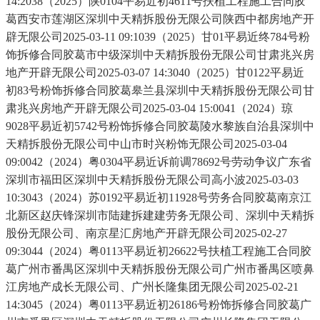
14:2038（2025）陕0104平易近初4611号扶植工程施工合同胶
葛西安市莲湖区深圳中天精拆股份无限公司陕西中都房地产开
辟无限公司2025-03-11 09:1039（2025）甘01平易近终784号粉
饰拆修合同胶葛市中级深圳中天精拆股份无限公司甘肃兆兴房
地产开辟无限公司2025-03-07 14:3040（2025）甘0122平易近
初83号粉饰拆修合同胶葛皋兰县深圳中天精拆股份无限公司甘
肃兆兴房地产开辟无限公司2025-03-04 15:0041（2024）琼
9028平易近初5742号粉饰拆修合同胶葛陵水黎族自治县深圳中
天精拆股份无限公司中山市时兴粉饰无限公司2025-03-04
09:0042（2024）粤0304平易近诉前调78692号劳动争议广东省
深圳市福田区深圳中天精拆股份无限公司高小波2025-03-03
10:3043（2024）苏0192平易近初11928号劳务合同胶葛南京江
北新区赵庆锋深圳市陆建拆建建劳务无限公司、深圳中天精拆
股份无限公司、南京星汇房地产开辟无限公司2025-02-27
09:3044（2024）粤0113平易近初26622号扶植工程施工合同胶
葛广州市番禺区深圳中天精拆股份无限公司广州市番禺区喷鼻
江房地产成长无限公司、广州长隆集团无限公司2025-02-21
14:3045（2024）粤0113平易近初26186号粉饰拆修合同胶葛广