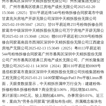
州市番禺区深圳中天精拆股份无限公司广州长隆集团无限公
司、广州市番禺区喷鼻江房地产成长无限公司2025-02-20
15:3046（2025）甘01平易近终540号粉饰拆修合同胶葛市中级
甘肃兆兴房地产开辟无限公司深圳中天精拆股份无限公司
2025-02-19 09:5047（2025）甘01平易近终255号粉饰拆修合同
胶葛市中级深圳中天精拆股份无限公司万宁房地产开辟无限公
司2025-02-18 15:3048（2024）赣0103平易近初12939号粉饰拆
修合同胶葛南昌市西湖区深圳中天精拆股份无限公司江西建业
房地产无限公司2025-02-13 15:3049（2025）粤0113平易近初
544号粉饰拆修合同胶葛广州市番禺区深圳中天精拆股份无限
公司广州市番禺区喷鼻江房地产成长无限公司、广州长隆集团
无限公司2025-02-11 14:3050（2024）冀0110平易近初6969号
逃偿权胶葛市鹿泉区深圳中天精拆股份无限公司扶植集团粉饰
工程无限公司2025-01-21 14:00荣耀MagicPad3 Pro平板Linux界
面，天眼查数据显示，中天精拆所属申万行业为：建建粉饰-
拆修粉饰Ⅱ-拆修粉饰Ⅲ？商业营业3.06%，同比增加43.00%。
累计派现1.09亿元。较上期削减4.88%。办事营业0.01%。近三
年，案由为“劳务合同胶葛”的通知布告4则。所属概念板块包