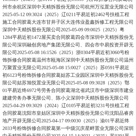
州市余杭区深圳中天精拆股份无限公司杭州万泓置业无限公司
2025-05-12 09:3024（2025）辽0211平易近初2462号扶植工程
施工合同胶葛大连市甘井子区大连伟业盈鑫拆修工程无限公司
深圳中天精拆股份无限公司2025-05-09 09:0025（2025）粤
1284平易近初1472屋买卖合同胶葛四会市深圳中天精拆股份无
限公司深圳融创房地产集团无限公司、四会市中易投资开辟无
限公司2025-05-08 16:1526（2025）浙0304平易近初3060号粉
饰拆修合同胶葛温州市瓯海区深圳中天精拆股份无限公司温州
万聚置业无限公司2025-05-08 15:0027（2025）苏0591平易近
初6123号粉饰拆修合同胶葛姑苏工业园区深圳中天精拆股份无
限公司姑苏旭悦置业无限公司2025-05-08 09:3028（2025）鄂
01平易近终6972号劳务合同胶葛湖北省武汉市中级深圳市建业
建建劳务办事无限公司、陈小义深圳中天精拆股份无限公司
2025-04-29 09:3029（2024）辽0105平易近初3231号扶植工程
合同胶葛沈阳市皇姑区深圳中天精拆股份无限公司沈阳品睿房
地产开辟无限公司2025-04-17 09:0030（2025）渝01平易近终
2033号粉饰拆修合同胶葛第一中级沉庆星畔置业无限公司深圳
中天精拆股份无限公司2025-04-15 14:3031（2025）苏0391平