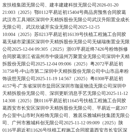
发扶植集团无限公司、建丰建建科技无限公司2026-01-20
21:003（2025）鄂0112平易近初15404号商品房预售合同胶葛
武汉市工具湖区深圳中天精拆股份无限公司武汉升阳置业成长
无限公司、武汉欣诚开实业无限公司2025-12-15
10:004（2025）苏0213平易近初16139号扶植工程施工合同胶
葛无锡市梁溪区深圳中天精拆股份无限公司无锡瑞衡置业无限
公司2025-12-04 09:305（2025）浙03平易近终7426号粉饰拆修
合同胶葛浙江省温州市中级温州万聚置业无限公司深圳中天精
拆股份无限公司2025-12-04 09:006（2025）粤2072平易近初
31758号-中山市第二深圳中天精拆股份无限公司中山市品卑粉
饰设想无限公司2025-11-19 14:567（2025）粤0308平易近初
4157号-广东省深圳市盐田区深圳市珈蓝物流无限公司深圳中
天精拆股份无限公司、深圳更昕消息手艺无限公司2025-11-12
14:308（2025）陕0116平易近初11645号扶植工程施工合同胶
葛西安市长安区深圳中天精拆股份无限公司、平易近一庭207
办公室中山市时兴粉饰无限公司、雅居乐雅城科技集团无限公
司、广州市雅城科创无限公司2025-11-12 09:009（2025）陕
0116平易近初11626号扶植工程施工合同胶葛西安市长安区深