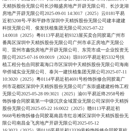
天精拆股份无限公司长沙顺盛房地产开辟无限公司、长沙龙湖
房地产开辟无限公司2025-09-01 14:3017（2025）云0181平易
近初5208号-平和平静市深圳中天精拆股份无限公司建丰建建
科技无限公司、俊发扶植集团无限公司2025-07-22
14:0018（2025）粤0113平易近初9323屋买卖合同胶葛广州市
番禺区深圳中天精拆股份无限公司广州市卓正房地产无限公
司、雷州市鑫悦房地产开辟无限公司、东莞市成一企业投资无
限公司2025-07-16 09:0019（2024）琼0105平易近初5332号扶
植工程分包合同胶葛海口市区深圳中天精拆股份无限公司海南
华侨城实业无限公司、泰兴一建扶植集团无限公司2025-07-11
10:3020（2025）粤0114平易近初4691号粉饰拆修合同胶葛广
州市花都区深圳中天精拆股份无限公司广东崇盛建建粉饰工程
无限公司2025-05-28 09:3021（2025）渝01平易近终2958号粉
饰拆修合同胶葛第一中级沉庆金域置业无限公司深圳中天精拆
股份无限公司2025-05-22 16:0022（2025）赣0113平易近初
9668号粉饰拆修合同胶葛南昌市红谷滩区深圳中天精拆股份无
限公司南昌金飞房地产开辟无限公司2025-05-12
16:3023（2025）浙0110平易近初13339号粉饰拆修合同胶葛杭