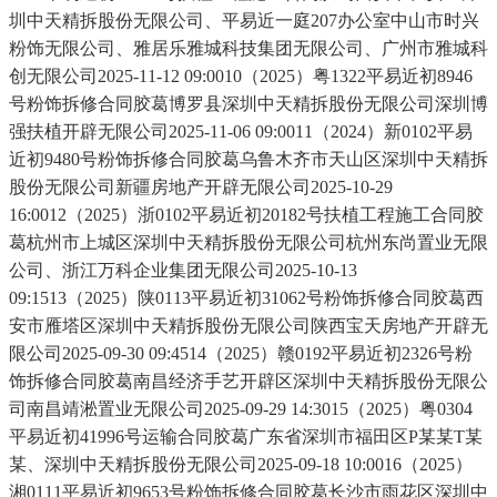
圳中天精拆股份无限公司、平易近一庭207办公室中山市时兴
粉饰无限公司、雅居乐雅城科技集团无限公司、广州市雅城科
创无限公司2025-11-12 09:0010（2025）粤1322平易近初8946
号粉饰拆修合同胶葛博罗县深圳中天精拆股份无限公司深圳博
强扶植开辟无限公司2025-11-06 09:0011（2024）新0102平易
近初9480号粉饰拆修合同胶葛乌鲁木齐市天山区深圳中天精拆
股份无限公司新疆房地产开辟无限公司2025-10-29
16:0012（2025）浙0102平易近初20182号扶植工程施工合同胶
葛杭州市上城区深圳中天精拆股份无限公司杭州东尚置业无限
公司、浙江万科企业集团无限公司2025-10-13
09:1513（2025）陕0113平易近初31062号粉饰拆修合同胶葛西
安市雁塔区深圳中天精拆股份无限公司陕西宝天房地产开辟无
限公司2025-09-30 09:4514（2025）赣0192平易近初2326号粉
饰拆修合同胶葛南昌经济手艺开辟区深圳中天精拆股份无限公
司南昌靖淞置业无限公司2025-09-29 14:3015（2025）粤0304
平易近初41996号运输合同胶葛广东省深圳市福田区P某某T某
某、深圳中天精拆股份无限公司2025-09-18 10:0016（2025）
湘0111平易近初9653号粉饰拆修合同胶葛长沙市雨花区深圳中