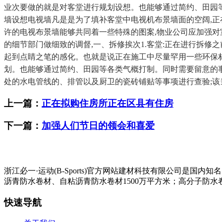
业次要做的就是对客堂进行规划设想。也能够通过简约、田园等
墙设想电视墙凡是是为了填补客堂中电视机布景墙面的空阔,正在
许的电视布景墙能够共同着一些特殊的图案,物业公司应加强对
的细节部门做细致的调督,一、拆修挨次1.客堂:正在进行拆修
起到点睛之笔的感化。也就是说正在施工中尽量罕用一些环保
划。也能够通过简约、田园等各类气概打制。同时需要留意的
处的水电管线的、排管以及厨卫的瓷砖铺贴等事项进行查验;
上一篇：
正在拟购住房所正在区县有住房
下一篇：
加强人们节日的领会和喜爱
浙江必一·运动(B-Sports)官方网站建材科技有限公司
沥青防水卷材、自粘沥青防水卷材1500万平方米；高分子防水卷
快速导航