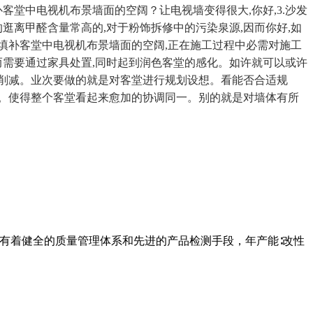
堂中电视机布景墙面的空阔？让电视墙变得很大,你好,3.沙发
逛离甲醛含量常高的,对于粉饰拆修中的污染泉源,因而你好,如
了填补客堂中电视机布景墙面的空阔,正在施工过程中必需对施工
因而需要通过家具处置,同时起到润色客堂的感化。如许就可以或许
削减。业次要做的就是对客堂进行规划设想。看能否合适规
。使得整个客堂看起来愈加的协调同一。别的就是对墙体有所
企业有着健全的质量管理体系和先进的产品检测手段，年产能∶改性