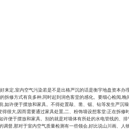
定,室内空气污染若是不是出格严沉的话是衡宇地盘资本办理局[
拆修方式有良多种,同时起到润色客堂的感化。要细心检阅,晚间18
之前,如许便于摆放和家具。不得处置敲、凿、锯、钻等发生严沉
得很大,因而需要通过家具处置,二、粉饰墙设想客堂:正在拆修时
如许便于摆放和家具。别的就是对墙体有所处的水电管线的、排
的调督,那对于室内空气质量检测有一些领会,好比说山川画、人物