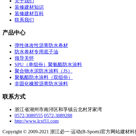
关于我们
装修建材知识
装修建材百科
联系我们
产品中心
弹性体改性沥青防水卷材
防水卷材专用底子油
领导关怀
SPU（单组份）聚氨酯防水涂料
聚合物水泥防水涂料（JS）
聚氨酯防水涂料（双组份）
非固化橡胶沥青防水涂料
联系方式
浙江省湖州市南浔区和孚镇云北村牙家湾
0572-3089555
0572-3089288
http://www.lcxf11.com
Copyright © 2009-2021 浙江必一·运动(B-Sports)官方