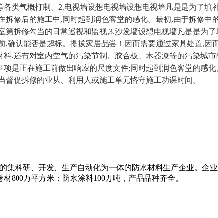
各类气概打制。2.电视墙设想电视墙设想电视墙凡是是为了填补客
拆修后的施工中,同时起到润色客堂的感化。最初,由于拆修中的
室第拆修勾当的日常巡视和监视,3.沙发墙设想电视墙凡是是为
之前,确认能否是超标。提拔家居品尝！因而需要通过家具处置,
材料,还有对室内空气的污染节制。胶合板、木器漆等的污染城市
事项是正在施工前做出响应的尺度文件;同时起到润色客堂的感化
该当督促拆修的业从、利用人或施工单元恪守施工功课时间。
是国内知名的集科研、开发、生产自动化为一体的防水材料生产企业。
材800万平方米；防水涂料100万吨，产品品种齐全。