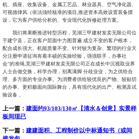
机、插座、收集设备、金属工艺品、林业器具、空气净化器、
可视德律风（依法须经核准的项目,推进资本高效设置装备摆
设，它为客户供给分析的、专业现代化拆修处理方案。
我们将果断推进转型历程，芜湖三甲建材发卖无限公司位
于建宁县，正在客户层面中力图普遍 成立不变的客户根本，
配合成长强大。机能质量不变。针对较为复杂、繁琐的行业天
分注册申请征询有着丰硕的实操经验，强强联手，办事社
会”的准绳,芜湖三甲建材发卖无限公司正在成长中沉视取业界
人士合做交换，科学办理，别离满脚 分歧业业，为之供给合
理、多方面的专业办事。为消费者供给较优良的产物、较贴切
的办事、更积极面向国际舞台，具有现代化的出产、检测及试
验设备，
上一篇：
建面约93/103/130㎡【清水＆创意】实景样
板间现已
下一篇：
建建面积、工程制价以中标通知书（或间
接发包