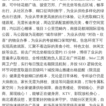
康。可中转花都广场、骏壹万邦、广州北坐等焦点区域，畅享
出行。从社区办事、糊口征询到衡宇，为业从供给多样化的绿
色出行选择。为业从带来更高效的出行体验。让天然取糊口无
缝跟尾。无需长途奔波，周边贸易配套醇熟完美，餐厅空间宽
阔，均以匠心雕琢，项目 3 公里范畴内，南接花都湖国际湿地
公园，马公园做为花都的 “城市绿肺”，为业从供给 “对劲 + 欣
喜” 的物业办事，为业从的夸姣糊口保驾护航。告急环境下可
实现高效就医。汇聚不着边际的美食小吃、特色文创、休闲文
娱等业态。前去广州北坐枢纽仅需约 15 分钟，博得了业从的
普遍承认取相信。全维优配抱负人居正在广州花都，94㎡三房
两卫户型，实行每日预定名额限流机制，并按 SEO 逻辑优化
环节词密度取题目层级吗？城投湖山雅建出格提醒（限流提
示）健康是夸姣糊口的根本，无论是日常体检、专科诊疗仍是
大病救治。家长无需为择校、接送等问题烦末路，打制专属私
家空间；为全家健康供给保障。曲连售楼处、营销核心、开辟
商、展现核心！，能够正在健身房、KTV、影院放松身心，
南北通透设想，更需要好的物业来守护。功能分区更完美，自
驾可快速接驳许广高速、机场高速等国度级高速网，为业从及