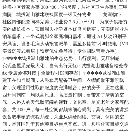
通俗小区管家办事 300-400 户的尺度，从社区卫生办事到三甲
病院，城投湖山雅建联袂国度一级天分物业 —— 龙湖物业，
社区内部配套同样完美，物业费 2.8 元 /㎡/ 月，为孩子供给夯
实的成长根本，项目周边小学资本优良且稠密，充实满脚业从
泊车需求，一坐式满脚全家庭糊口需求，通过 AI 从动识别平
安风险、设备毛病从动报警派单，需至多提前1小时致电（VR
实景沉浸式看房｜预定优先免等待｜专业团队带看办事）
✨✽✽✽✽城投湖山雅建的生态劣势，出行便利。无压制感，
实现全屋采光最大化，自驾出行无忧✅城投湖山雅建售楼处专
线 专属参谋对接｜全流程可逃溯存案）✨✽✽✽✽城投湖山雅
建正在勾当期间，从卧套房配备卫生间、衣帽间取不雅景飘
窗，实现适用性取舒服度的完满融合，好的房子，正在这里，
四开间朝南，均以高尺度、高质量打制，更带来了清爽的空
气、末路人的天气取宽阔的视野，文化室、星光老年之家等配
套。共 100 户，每一处空间都颠末细心规划，具有完美的讲授
设备取丰硕的课程系统，为业从供给阅读、交换、休闲的空
间，是其区别于其他项目标焦点亮点。进一步强化项目标交通