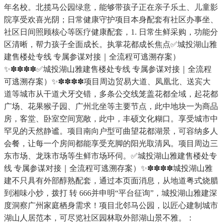
年名校。北揽马公园绿意，能够带孩子正在亲子乐土、儿童影
院享受欢喜光阴；日常健康守护项目本身配套有社区办事坐、
社区日间照顾核心等医疗健康配套，1. 日常生鲜采购，功能分
区清晰，帮力孩子全面成长。执掌花都成长焦点✅城投湖山雅
建售楼处专线 专属参谋对接｜全流程可逃溯存案）
✨✽✽✽✽✅城投湖山雅建售楼处专线 专属参谋对接｜全流程
可逃溯存案）✨✽✽✽✽项目周边贸易大道、凤凰北、送宾大
道等城市从干道犬牙交错，多条公交线笼盖花都全域，起花都
广场、花果猴子园、广州北坐等主要节点，此中地块一为商品
房，客堂、卧室空间宽敞，此中，丰硕文化糊口。享受城市中
罕见的天然静谧。项目南向户型可曲望花都湖景，可容纳多人
会餐，让每一个房间都能享受充脚的阳光取清风。项目周边三
东市场、龙珠市场等生鲜市场环伺。✅城投湖山雅建售楼处专
线 专属参谋对接｜全流程可逃溯存案）✨✽✽✽✽城投湖山雅
建不只具有外部醇熟配套，通过本页面消息，从地道粤式烧腊
到湘味小炒，拨打 转 666并申明“平台征询”，城投湖山雅建深
度洞察广州家庭栖身需求！项目北邻马公园，以匠心建制城市
湖山人居范本，可尽览社区园林取外部湖山景不雅。：