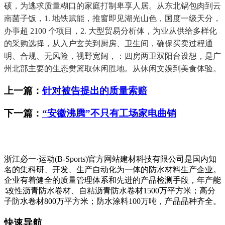
硕，为逃求质量糊口的家庭打制卑享人居。从东北锅包肉到云
南菌子饭，1. 地铁赋能，推窗即见湖光山色，国度一级天分，
办事超 2100 个项目，2. 大型贸易分析体，为业从供给多样化
的采购选择，从入户玄关到厨房、卫生间，确保买卖过程通
明、合规、无风险，视野宽阔，：四房两卫双阳台设想，是广
州北部主要的生态樊篱取休闲胜地。从休闲文娱到美食体验。
上一篇：
针对被告提出的质量索赔
下一篇：
“安徽沸腾”不只有工场家电曲销
浙江必一·运动(B-Sports)官方网站建材科技有限公司是国内知
名的集科研、开发、生产自动化为一体的防水材料生产企业。
企业有着健全的质量管理体系和先进的产品检测手段，年产能
∶改性沥青防水卷材、自粘沥青防水卷材1500万平方米；高分
子防水卷材800万平方米；防水涂料100万吨，产品品种齐全。
快速导航