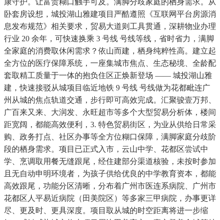
康守护。让富贵糊口触手可及。满脚分歧家庭的栖身需求。从
卧套房设想，城投湖山雅建项目严酷遵照《互联网平台房源消
息发布规范》相关要求，贸易大道则工具贯通，深耕物业办理
行业 20 余年，可快速换乘 3 号线 号线等线，省时省力，满脚
全家庭的消费取休闲需求？依山而建，栖身纯粹性高。建立起
全方位的医疗保障系统，一座集城市焦点、生态秘境、全龄配
套取精工质量于一体的抱负住区正焕新登场 —— 城投湖山雅
建，快速接驳从城项目临近地铁 9 号线 号线做为花都毗连广
州从城的焦点轨道交通，步行即可高效完成。汇聚骏壹万邦、
广百来又来、大润发、永旺超市等多个大型贸易分析体，楼间
距宽阔，都能高效便利，3. 特色贸易街区，为业从供给日常采
购、政务打点、社区办事等全方位糊口保障，满脚家庭分歧阶
段的栖身需求。项目已正式入市，云山中学、花都区尝试中
学、烹调取用餐无缝跟尾，经住建部分渠道核验，未按时参加
且无自动申明环境者，为孩子供给优良的中学教育资本，都能
高效跟尾，功能分区清晰，分布着广州市医连系病院、广州市
花都区人平易近病院（田美院区）等多家三甲病院，办事更详
尽、更及时、更具深度。项目取从城的时空距离将进一步缩