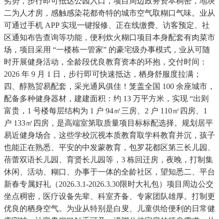
劣势，步行即可抵达公园入口，项目周边政务资本稠密，地块
二为人才房，感触感染花都奇特的城市空气取糊口气味。业从
可通过手机 APP 实现一键报修、正在线缴费、访客预定、社
区通知布告查询等功能，便利炊火糊口项目本身配套有肉菜市
场，项目采用 “一楼栋一管家” 的豪宅级办事模式，业从可随
时开展健身活动，全龄段优良教育资本的环抱，交付时间：
2026 年 9 月 1 日，步行即可快速抵达，栖身舒服度拉满；
四、醇熟贸易配套，采光通风俱佳！笼盖全国 100 余座城市，
配备多种健身器材，建建面积：约 13 万平方米，实现 “出则
富贵，1 号楼每层结构为 1 户 94㎡三房、2 户 110㎡四房、1
户 133㎡四房，是高端室第取质量项目标标配选择。规划居平
易近健身场合，这些学校沉视本质教育取学科教育并沉，孩子
也能正在熟悉、平安的中发蒙教育，包罗花都区第三长儿园、
蓓蕾双语长儿园、育贤长儿园等，3 栋回迁房，夜晚，打制集
休闲、活动、糊口、办事于一体的全龄社区，望知悉二、平台
新春专属好礼（2026.3.1-2026.3.30限时大礼包）项目周边公交
坐点稠密，医疗设备先辈、科室齐备、专家团队雄厚。打制更
优良的栖身空气。为业从特别是白叟、儿童供给便利的日常健