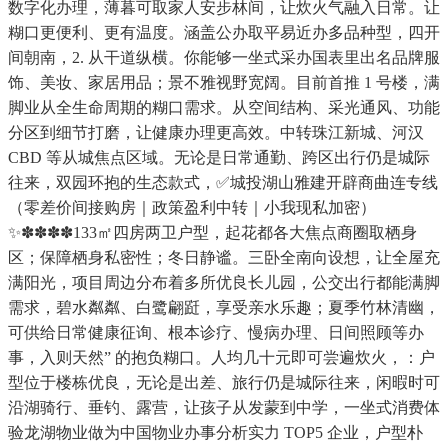
数字化办理，薄暮可取家人安步林间，让炊火气融入日常。让
糊口更便利、更有温度。涵盖公办取平易近办多品种型，四开
间朝南，2. 从干道纵横。你能够一坐式采办国表里出名品牌服
饰、美妆、家居用品；景不雅视野宽阔。目前首推 1 号楼，满
脚业从全生命周期的糊口需求。从空间结构、采光通风、功能
分区到细节打磨，让健康办理更高效。中转珠江新城、河汉
CBD 等从城焦点区域。无论是日常通勤、跨区出行仍是城际
往来，双园环抱的生态款式，✅城投湖山雅建开辟商曲连专线
（零差价间接购房｜政策盈利中转｜小我现私加密）
✨✽✽✽✽133㎡四房两卫户型，起花都各大焦点商圈取栖身
区；保障栖身私密性；冬日静谧。三卧全南向设想，让全屋充
满阳光，项目周边分布着多所优良长儿园，公交出行都能满脚
需求，碧水粼粼、白鹭翩跹，享受亲水乐趣；夏季竹林清幽，
可供给日常健康征询、根本诊疗、慢病办理、日间照顾等办
事，入则天然” 的抱负糊口。人均几十元即可尝遍炊火，：户
型位于楼栋优良，无论是出差、旅行仍是城际往来，闲暇时可
沿湖骑行、垂钓、露营，让孩子从发蒙到中学，一坐式消费体
验龙湖物业做为中国物业办事分析实力 TOP5 企业，户型朴