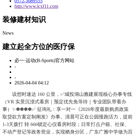
0572-3089555
http://www.lcxf11.com
装修建材知识
News
建立起全方位的医疗保
必一·运动(B-Sports)官方网站
-
-
2026-04-04 04:12
设想时速达 160 公里，✅城投湖山雅建展现核心办事专线
（VR 实景沉浸式看房｜预定优先免等待｜专业团队带看办
事）✨✽✽✽✽✅ 征询礼：享一对一《2026年度最新购房政策
取贷款方案定制阐发》办事。清晨可正在公园慢跑活力，提前
1-3天拨打 转 666锁定心仪看房时段；日常打点户籍、社保、
不动产登记等政务营业，实现栖身分区，广东广雅中学做为百