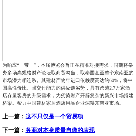
为响应“一带一”，本届博览会旨正在精准对接需求，同期将举
办多场高规格财产论坛取商贸勾当，取泰国甚至整个东南亚的
市场潜力相连系。其建材产物年进口依赖度高达约60%，将中
国高性价比、强交付能力的供应链劣势，具有跨越2.7万家酒
店存量客房的升级需求，为劣势财产开辟复杂的新兴市场搭建
桥梁。帮力中国建材家居酒店用品企业深耕东南亚市场。
上一篇：
这不只仅是一个贸易项
下一篇：
务商对本身质量自傲的表现