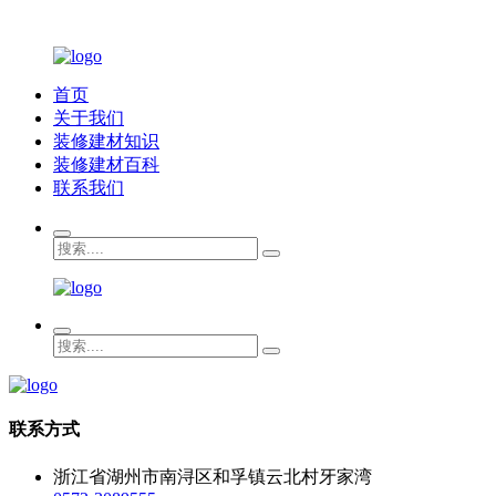
首页
关于我们
装修建材知识
装修建材百科
联系我们
联系方式
浙江省湖州市南浔区和孚镇云北村牙家湾