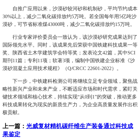
自推广应用以来，沙漠砂较河砂和机制砂，平均节约成本
30%以上，减少二氧化碳排放约5万吨。若全国每年用5亿吨沙
漠砂，可节省标准煤43000吨，减少二氧化碳排放约15万吨。
行业专家评价委员会一致认为，该沙漠砂研究成果达到了
国际领先水平。同时，该成果先后荣获中国铁建科技成果一等
奖、陕西省土木学建筑学会特等奖；发表论文42篇，其中SCI
期刊11篇；专利11项；软著3项，编制中国铁建企业标准《沙
漠砂混凝土应用技术规程》（Q/CRCC 22601-2022）。
下一步，中铁建科检测公司将继续立足专业领域，聚焦战
略性新兴产业和未来产业，不断适应市场和时代需求，紧盯关
键技术领域和核心技术，持续实现“从0到1”的突破，推动更多
科技成果转化为现实的新质生产力，为企业高质量发展作出积
极贡献。
上一篇：
光威复材精机碳纤维生产装备通过科技成
果鉴定