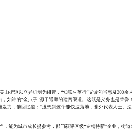
山街道以立异机制为纽带，“知联村落行”义诊勾当惠及300余
如许的“金点子”源于通顺的建言渠道。这既是义务也是荣誉！”居
发力，他回忆道：“没想到这个能快速落地，党外代表人士、法
当，能为城市成长提参考，部门获评区级“专精特新”企业，街道