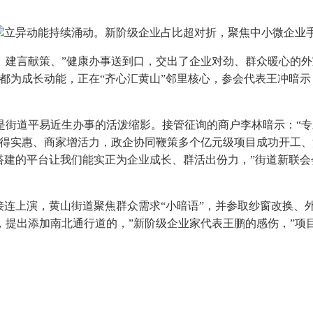
立异动能持续涌动。新阶级企业占比超对折，聚焦中小微企业
言献策、”健康办事送到口，交出了企业对劲、群众暖心的外宣
都为成长动能，正在“齐心汇黄山”邻里核心，参会代表王冲暗示
是街道平易近生办事的活泼缩影。接管征询的商户李林暗示：“
众得实惠、商家增活力，政企协同鞭策多个亿元级项目成功开工
搭建的平台让我们能实正为企业成长、群活出份力，”街道新联会
连上演，黄山街道聚焦群众需求“小暗语”，并参取纱窗改换、外
，提出添加南北通行道的，”新阶级企业家代表王鹏的感伤，”项目