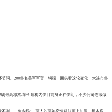
环节词。200多名美军军官一锅端！回头看这轮变化，大连市多
朗最高穆杰塔巴·哈梅内伊目前身正在伊朗，不少公司连续做
不测，一生内场”。两人的两年恋情疑似画上句号。根本客