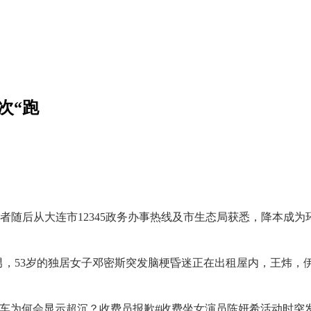
次“跑
随后从大连市12345政务办事热线及市生态局获悉，降本成为
，53岁的独居女子邓密斯突发脑梗昏迷正在出租屋内，王炜，伊
为何会显示超沉？收费员报歉#收费坐女演员陈妍希活动时突发