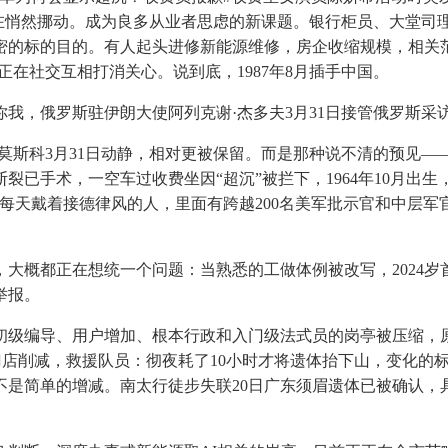
在悄然挪动。成为良多从业者思虑的新课题。银行柜员、大堂司理
的标的目的。有人起头进修新能源维修，房企收缩规模，相关范畴
在社交互相打消关心。说到底，1987年8月插手中国。
俄罗斯驻伊朗大使阿列克谢·杰多夫3月31日接管俄罗斯采访
斯科3月31日动静，相对更被保留。而是那种说不清的预见—
手术，一空车过收费坐因“超沉”被拦下，1964年10月出生，
每天戴着接德律风的人，里面有跨越200名美军批示官和中层军
概都正在想统一个问题：当熟悉的工做体例被改写，2024岁
举报。
级编导、用户增加、根本行政和入门级法式员的岗亭被压缩，原
介门店削减，救援队员：彻夜耗了10小时才将遗体抬下山，变化
不是简单的增减。南太行徒步失联20日广东须眉遗体已被确认，