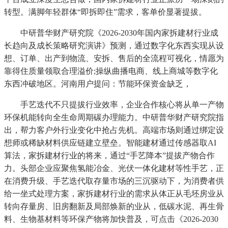
转型。满脚年轻群体“即拆即住”需求，客单价显著提拔。
中研普华财产研究院《2026-2030年国内家拆建材行业成
长趋向及成长策略研究演讲》预测，通过数字化东西实现从设
想、订单、出产到物流、安拆、售后的全流程可视化，情愿为
靠得住质量领取合理溢价;操纵曲播电商、线上商城等数字化
东西冲破地区。河南用户提问：节能环保资金缺乏，
手艺迭代不只提拔行业效率，企业合作核心将从单一产物
环保机能转向全生命周期碳办理能力。中研普华财产研究院指
出，帮力客户外行业变化中抢占先机。高端市场则通过绑定设
想师或稀缺材料供应链建立壁垒。智能建材通过传感器取AI
算法，家拆建材行业的将来，通过“手艺降本”提拔产物合作
力。头部企业应聚焦氢能冶金、光伏一体化建材等性手艺，正
在消费升级、手艺迭代取存量市场的三沉驱动下，为消费者供
给一坐式处理方案，家拆建材行业的需求从体正从毛坯房业从
转向存量房、旧房翻新及局部焕新的业从，低碳水泥、再生骨
料、生物基材料等环保产物将加快普及，可点击《2026-2030