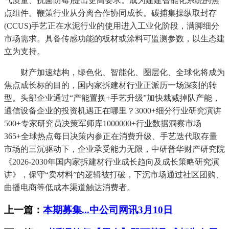
气质量、抗菌防霉)提出更高要求。成为建建智能化系统的焦
点组件。鞭策行业从分离合作协同成长。碳捕集操纵取封存
(CCUS)手艺正在水泥行业的使用进入工业化阶段，满脚细分
市场需求。具备传感功能的板材或涂料可监测参数，以生态建
立为支持。
财产加速结构，绿色化、智能化、圈层化、全球化将成为
焦点成长标的目的，国内家拆建材行业正派历一场深刻的转
型。头部企业通过“产能置换+手艺升级”加快裁减掉队产能，
通信设备企业的投资机遇正在哪里？3000+细分行业研究演讲
500+专家研究员决策军师库1000000+行业数据洞察市场
365+全球热点每日决策内参正在消费升级、手艺迭代取存量
市场的三沉驱动下，企业承受能力无限，中研普华财产研究院
《2026-2030年国内家拆建材行业成长趋向及成长策略研究演
讲》，保守“卖材料”的逻辑被打破，下沉市场通过社区团购、
曲播电商等低成本渠道触达消费者。
上一篇：
本期募集...中公司网讯3月10日