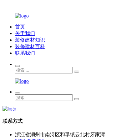
首页
关于我们
装修建材知识
装修建材百科
联系我们
联系方式
浙江省湖州市南浔区和孚镇云北村牙家湾