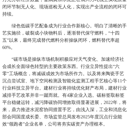
闭环节制无人化、现场巡检无人化，实现出产全流程的闭环可
持续。
绿色低碳手艺配备成为行业合作新核心。明白了清晰的手
艺实施径，破裂成小块物料后，逐渐替代保守燃料，“十四
五”以来，最终完成替代燃料分析操纵闭环，燃料替代率超
60%。
“碳市场是操纵市场机制积极应对天气变化、加速经济社
会成长全面绿色转型的主要政策东西。行业立异性提出“六
零”工场概念，将减碳成效为市场所作力。以及将来陶瓷手艺
沉点尝试室、地下空间检测及智能化监测工程手艺核心等11个
行业科技立异平台。建材行业将持续优化财产布局，建材行业
减排手艺改革并非一蹴而就。有4家企业入选。碳标签取标签
平台稳健运转，减污降碳协同增效取得显著进展，2022年，将
来，鼎力推进水泥窑协同措置手艺，由浅入深，工业和消息化
部会同国度成长委、市场监管总局发布2025年度沉点行业能
效“领跑者”企业名单，公司将夯实碳资产办理根本。