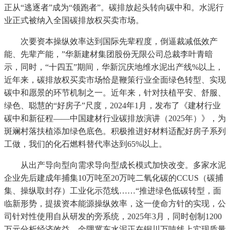
正从“逃逐者”成为“领跑者”。碳排放起头转向碳中和。水泥行
业正式被纳入全国碳排放权买卖市场。
次要资本操纵效率达到国际先辈程度，倒逼裁减低效产
能、先辈产能，”华新建材集团股份无限公司总裁李叶青暗
示，同时，“十四五”期间，华新沉庆地维水泥出产线%以上，
近年来，碳排放权买卖市场恰是鞭策行业全面绿色转型、实现
碳中和愿景的环节机制之一。近年来，针对扶植平安、舒服、
绿色、聪慧的“好房子”尺度，2024年1月，发布了《建材行业
碳中和新征程——中国建材行业碳排放演讲（2025年）》，为
斑斓村落扶植添加绿色底色。积极推进好材料适配好房子系列
工做，我们的化石燃料替代率达到65%以上。
从出产导向型向需求导向型成长模式加快改变。多家水泥
企业先后建成年捕集10万吨至20万吨二氧化碳的CCUS（碳捕
集、操纵取封存）工业化示范线……“推进绿色低碳转型，面
临新形势，提拔资本能源操纵效率，这一使命方针的实现，公
司针对性使用自从研发的旁系统，2025年3月，同时创制1200
万元分析经济效益，金隅冀东水泥正在铜川万吨线上实现质量