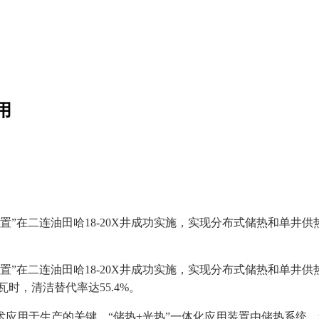
用
置”在二连油田哈18-20X井成功实施，实现分布式储热和单井
置”在二连油田哈18-20X井成功实施，实现分布式储热和单井
时，清洁替代率达55.4%。
用于生产的关键。“储热+光热”一体化应用装置由储热系统、