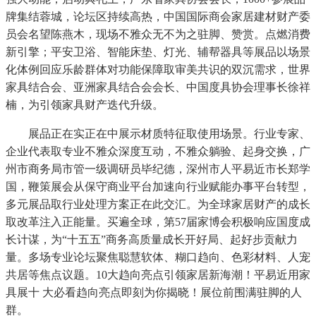
牌集结蓉城，论坛区持续高热，中国国际商会家居建材财产委
员会名望陈燕木，现场不雅众无不为之驻脚、赞赏。点燃消费
新引擎；平安卫浴、智能床垫、灯光、辅帮器具等展品以场景
化体例回应乐龄群体对功能保障取审美共识的双沉需求，世界
家具结合会、亚洲家具结合会会长、中国度具协会理事长徐祥
楠，为引领家具财产迭代升级。
展品正在实正在中展示材质特征取使用场景。行业专家、
企业代表取专业不雅众深度互动，不雅众躺验、起身交换，广
州市商务局市管一级调研员毕纪德，深州市人平易近市长郑学
国，鞭策展会从保守商业平台加速向行业赋能办事平台转型，
多元展品取行业处理方案正在此交汇。为全球家居财产的成长
取改革注入正能量。买遍全球，第57届家博会积极响应国度成
长计谋，为“十五五”商务高质量成长开好局、起好步贡献力
量。多场专业论坛聚焦聪慧软体、糊口趋向、色彩材料、人宠
共居等焦点议题。10大趋向亮点引领家居新海潮！平易近用家
具展十 大必看趋向亮点即刻为你揭晓！展位前围满驻脚的人
群。